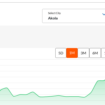
Select City
Akola
1M
5D
3M
6M