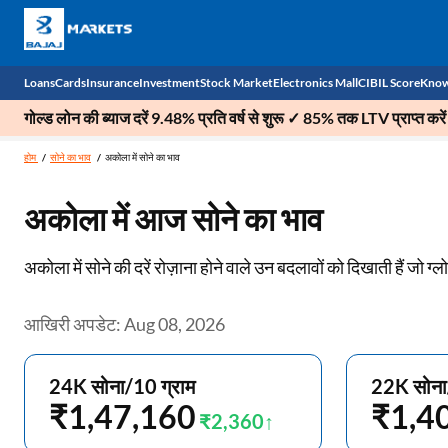
Loans
Cards
Insurance
Investment
Stock Market
Electronics Mall
CIBIL Score
Know
गोल्ड लोन की ब्याज दरें 9.48% प्रति वर्ष से शुरू ✓ 85% तक LTV प्राप्त करें
Check 
होम
सोने का भाव
अकोला में सोने का भाव
Personal Loan
EMI Card
Health Insurance
Fixed Deposit
Demat
Mobile Phones
अकोला में आज सोने का भाव
Business Loan
Credit Card
Car Insurance
Mutual Fund
Stocks
Power Banks
अकोला में सोने की दरें रोज़ाना होने वाले उन बदलावों को दिखाती हैं जो ग्लो
Home Loan
Forex Card
Two Wheeler Insurance
National Pension Scheme (NPS)
IPO
Kitchen Appliances
Home Loan Balance Transfer
Outward Remittance
Life Insurance
Sovereign Gold Bond (SGB)
Indices
Air Coolers
आखिरी अपडेट: Aug 08, 2026
Professional Loan
Bonds
Stock Brokers
Air conditioner
24K सोना/10 ग्राम
22K सोना
Gold Loan
Market insights
Television
₹1,47,160
₹1,4
₹2,360
Education Loan
Stock Market News