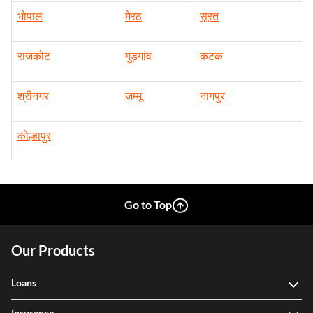
भोपाल
मेरठ
सूरत
राजकोट
गुड़गांव
कटक
श्रीनगर
जम्मू
नागपुर
कोल्हापुर
Go to Top
Our Products
Loans
Insurance