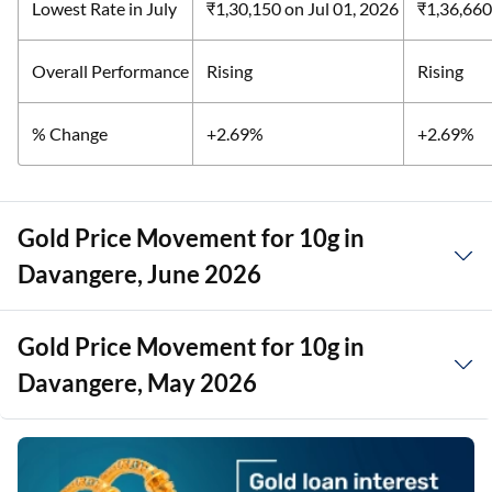
Lowest Rate in July
₹1,30,150
on Jul 01, 2026
₹1,36,66
Overall Performance
Rising
Rising
% Change
+2.69%
+2.69%
Gold Price Movement for 10g in
Davangere, June 2026
Gold Price Movement for 10g in
Davangere, May 2026