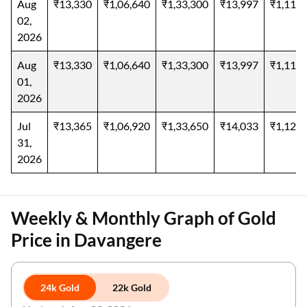
Aug
₹13,330
₹1,06,640
₹1,33,300
₹13,997
₹1,11,9
02,
2026
Aug
₹13,330
₹1,06,640
₹1,33,300
₹13,997
₹1,11,9
01,
2026
Jul
₹13,365
₹1,06,920
₹1,33,650
₹14,033
₹1,12,2
31,
2026
Weekly & Monthly Graph of Gold
Price in Davangere
24k Gold
22k Gold