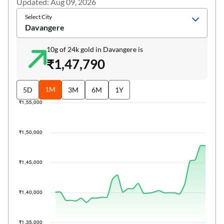
Updated: Aug 09, 2026
Select City
Davangere
10g of 24k gold in Davangere is
₹1,47,790
1M
5D
3M
6M
1Y