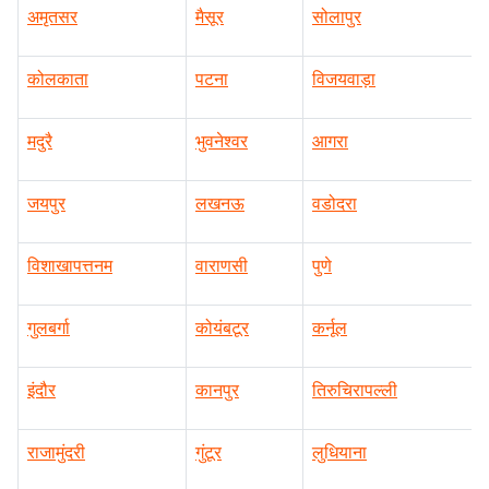
अमृतसर
मैसूर
सोलापुर
कोलकाता
पटना
विजयवाड़ा
मदुरै
भुवनेश्वर
आगरा
जयपुर
लखनऊ
वडोदरा
विशाखापत्तनम
वाराणसी
पुणे
गुलबर्गा
कोयंबटूर
कर्नूल
इंदौर
कानपुर
तिरुचिरापल्ली
राजामुंदरी
गुंटूर
लुधियाना