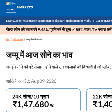
Loans
Cards
Insurance
Investment
Stock Market
Electronics Mall
CIBIL Score
Know
गोल्ड लोन की ब्याज दरें 9.48% प्रति वर्ष से शुरू ✓ 85% तक LTV प्राप्त करें
Check 
होम
सोने का भाव
जम्मू में सोने का भाव
Personal Loan
EMI Card
Health Insurance
Fixed Deposit
Demat
Mobile Phones
जम्मू में आज सोने का भाव
Business Loan
Credit Card
Car Insurance
Mutual Fund
Stocks
Power Banks
जम्मू में सोने की दरें रोज़ाना होने वाले उन बदलावों को दिखाती हैं जो ग्लोब
Home Loan
Forex Card
Two Wheeler Insurance
National Pension Scheme (NPS)
IPO
Kitchen Appliances
Home Loan Balance Transfer
Outward Remittance
Life Insurance
Sovereign Gold Bond (SGB)
Indices
Air Coolers
आखिरी अपडेट: Aug 09, 2026
Professional Loan
Bonds
Stock Brokers
Air conditioner
24K सोना/10 ग्राम
22K सोना
Gold Loan
Market insights
Television
₹1,47,680
₹1,4
₹0
Education Loan
Stock Market News