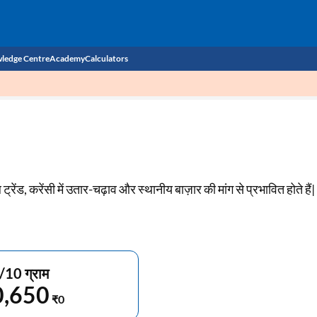
ledge Centre
Academy
Calculators
CIBIL Score
Budget
EMI Calculator
Income Tax
Personal Loan EMI Calculator
ल ट्रेंड, करेंसी में उतार-चढ़ाव और स्थानीय बाज़ार की मांग से प्रभावित होते हैं|
Sahamati
Business Loan EMI Calculator
Home Loan EMI Calculator
Home Loan Eligibility Calculator
/10 ग्राम
Professional Loan EMI Calculator
0,650
₹0
Two-wheeler Loan EMI Calculator