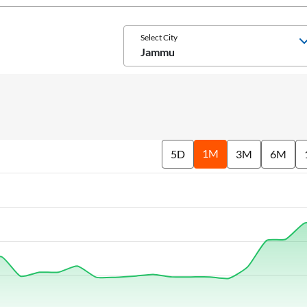
Select City
Jammu
1M
5D
3M
6M