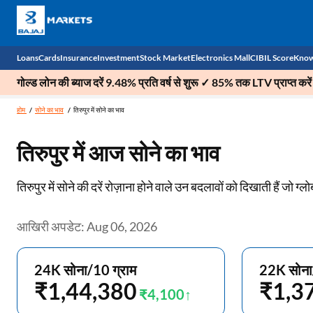
Loans
Cards
Insurance
Investment
Stock Market
Electronics Mall
CIBIL Score
Know
गोल्ड लोन की ब्याज दरें 9.48% प्रति वर्ष से शुरू ✓ 85% तक LTV प्राप्त करें
Check 
होम
सोने का भाव
तिरुपुर में सोने का भाव
Personal Loan
EMI Card
Health Insurance
Fixed Deposit
Demat
Mobile Phones
तिरुपुर में आज सोने का भाव
Business Loan
Credit Card
Car Insurance
Mutual Fund
Stocks
Power Banks
तिरुपुर में सोने की दरें रोज़ाना होने वाले उन बदलावों को दिखाती हैं जो ग्ल
Home Loan
Forex Card
Two Wheeler Insurance
National Pension Scheme (NPS)
IPO
Kitchen Appliances
Home Loan Balance Transfer
Outward Remittance
Life Insurance
Sovereign Gold Bond (SGB)
Indices
Air Coolers
आखिरी अपडेट: Aug 06, 2026
Professional Loan
Bonds
Stock Brokers
Air conditioner
24K सोना/10 ग्राम
22K सोना
Gold Loan
Market insights
Television
₹1,44,380
₹1,3
₹4,100
Education Loan
Stock Market News