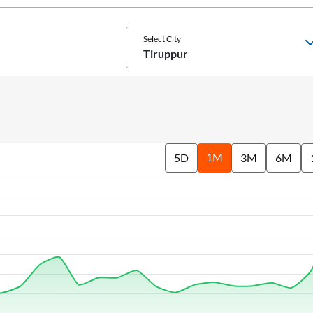
Select City
Tiruppur
1M
5D
3M
6M