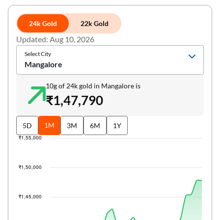
24k Gold
22k Gold
Updated: Aug 10, 2026
Select City
Mangalore
10g of 24k gold in Mangalore is
₹1,47,790
1M
5D
3M
6M
1Y