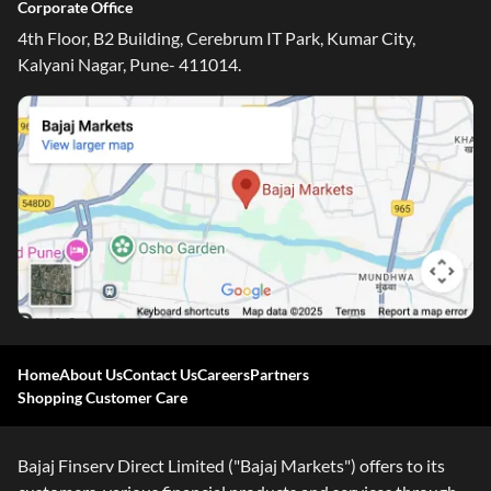
Corporate Office
4th Floor, B2 Building, Cerebrum IT Park, Kumar City,
Kalyani Nagar, Pune- 411014.
One-stop Digital Marketplace
Home
About Us
Contact Us
Careers
Partners
Check Loan & Card Offers from 50+ Partners
Shopping Customer Care
Exciting offers await with easy approval. Log in to check
your eligibility!
Bajaj Finserv Direct Limited ("Bajaj Markets") offers to its
*T&C of the partner are applicable