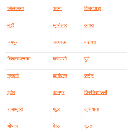
कोलकाता
पटना
विजयवाड़ा
मदुरै
भुवनेश्वर
आगरा
जयपुर
लखनऊ
वडोदरा
विशाखापत्तनम
वाराणसी
पुणे
गुलबर्गा
कोयंबटूर
कर्नूल
इंदौर
कानपुर
तिरुचिरापल्ली
राजामुंदरी
गुंटूर
लुधियाना
भोपाल
मेरठ
सूरत