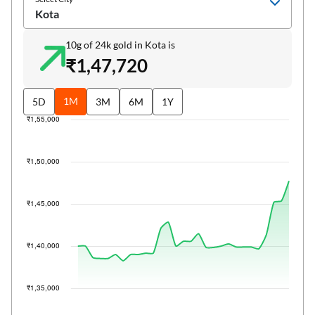
Updated: Aug 09, 2026
Select City
Kota
10g of 24k gold in Kota is
₹1,47,720
1M
5D
3M
6M
1Y