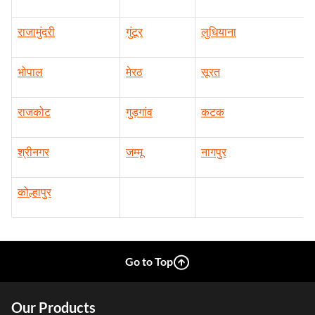
इंदौर
कानपुर
तिरुचिरापल्ली
राजामुंदरी
गुंटूर
लुधियाना
भोपाल
मेरठ
सूरत
राजकोट
गुड़गांव
कटक
श्रीनगर
जम्मू
नागपुर
कोल्हापुर
Go to Top