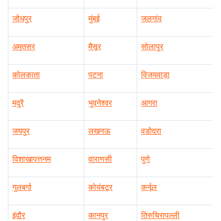
बैंगलोर
चेन्नई
हैदराबाद
जोधपुर
मुंबई
जलगांव
अमृतसर
मैसूर
सोलापुर
कोलकाता
पटना
विजयवाड़ा
मदुरै
भुवनेश्वर
आगरा
जयपुर
लखनऊ
वडोदरा
विशाखापत्तनम
वाराणसी
पुणे
गुलबर्गा
कोयंबटूर
कर्नूल