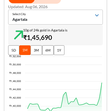
Updated: Aug 06, 2026
Select City
Agartala
10g of 24k gold in Agartala is
₹1,45,690
1M
5D
3M
6M
1Y