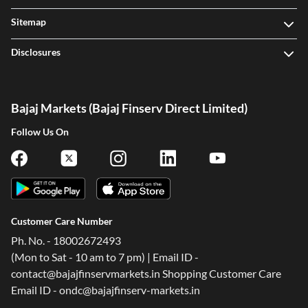
Sitemap
Disclosures
Bajaj Markets (Bajaj Finserv Direct Limited)
Follow Us On
Customer Care Number
Ph. No. - 18002672493
(Mon to Sat - 10 am to 7 pm) | Email ID -
contact@bajajfinservmarkets.in Shopping Customer Care
Email ID - ondc@bajajfinserv-markets.in
One-stop Digital Marketplace