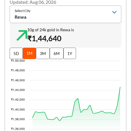
Updated: Aug 06, 2026
Select City
Rewa
10g of 24k gold in Rewa is
₹1,44,640
1M
5D
3M
6M
1Y