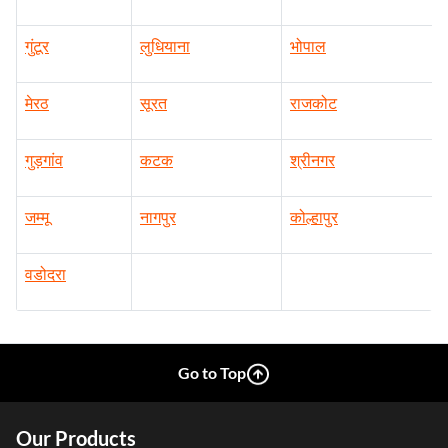
गुंटूर
लुधियाना
भोपाल
मेरठ
सूरत
राजकोट
गुड़गांव
कटक
श्रीनगर
जम्मू
नागपुर
कोल्हापुर
वडोदरा
Go to Top
Our Products