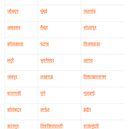
जोधपुर
मुंबई
जलगांव
अमृतसर
मैसूर
सोलापुर
कोलकाता
पटना
विजयवाड़ा
मदुरै
भुवनेश्वर
आगरा
जयपुर
लखनऊ
विशाखापत्तनम
वाराणसी
पुणे
गुलबर्गा
कोयंबटूर
कर्नूल
इंदौर
कानपुर
तिरुचिरापल्ली
राजामुंदरी