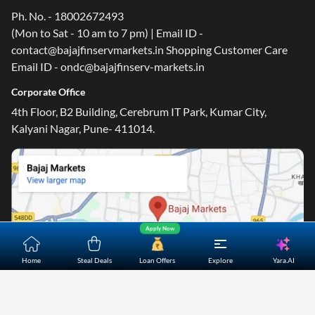
Ph. No. - 18002672493
(Mon to Sat - 10 am to 7 pm) | Email ID -
contact@bajajfinservmarkets.in Shopping Customer Care
Email ID - ondc@bajajfinserv-markets.in
One-stop Digital Marketplace
Corporate Office
Check Loan & Card Offers from 50+ Partners
4th Floor, B2 Building, Cerebrum IT Park, Kumar City,
Exciting offers await with easy approval. Log in to check
Kalyani Nagar, Pune- 411014.
your eligibility!
*T&C of the partner are applicable
Sign-in to Bajaj Markets
Mobile Number
Apply Now
We Don't Spam
Add mobile number
Yara.AI
Home
Steal Deals
Loan Offers
Explore