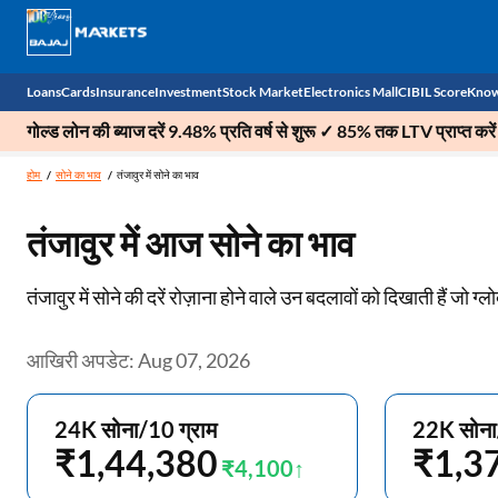
Loans
Cards
Insurance
Investment
Stock Market
Electronics Mall
CIBIL Score
Know
गोल्ड लोन की ब्याज दरें 9.48% प्रति वर्ष से शुरू ✓ 85% तक LTV प्राप्त करें
Check 
होम
सोने का भाव
तंजावुर में सोने का भाव
Personal Loan
EMI Card
Health Insurance
Fixed Deposit
Demat
Mobile Phones
तंजावुर में आज सोने का भाव
Business Loan
Credit Card
Car Insurance
Mutual Fund
Stocks
Power Banks
तंजावुर में सोने की दरें रोज़ाना होने वाले उन बदलावों को दिखाती हैं जो ग्ल
Home Loan
Forex Card
Two Wheeler Insurance
National Pension Scheme (NPS)
IPO
Kitchen Appliances
Home Loan Balance Transfer
Outward Remittance
Life Insurance
Sovereign Gold Bond (SGB)
Indices
Air Coolers
आखिरी अपडेट: Aug 07, 2026
Professional Loan
Bonds
Stock Brokers
Air conditioner
24K सोना/10 ग्राम
22K सोना
Gold Loan
Market insights
Television
₹1,44,380
₹1,3
₹4,100
Education Loan
Stock Market News