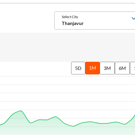
Select City
Thanjavur
1M
5D
3M
6M